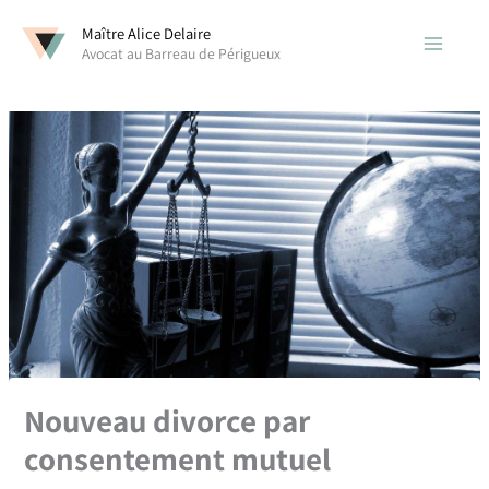
Aller
Maître Alice Delaire
au
Avocat au Barreau de Périgueux
contenu
Nouveau divorce par
consentement mutuel