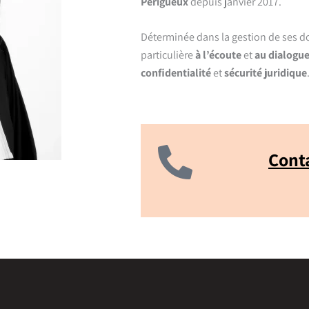
Périgueux
depuis janvier 2017.
Déterminée dans la gestion de ses do
particulière
à l’écoute
et
au dialogu
confidentialité
et
sécurité juridique
Conta