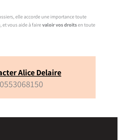
ssiers, elle accorde une importance toute
e
, et vous aide à faire
valoir vos droits
en toute
.
cter Alice Delaire
0553068150