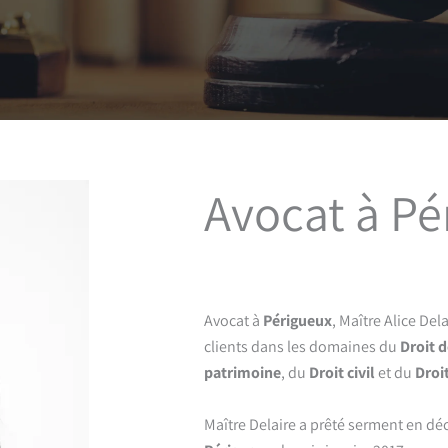
Avocat à Pé
Avocat à
Périgueux
, Maître Alice De
clients dans les domaines du
Droit d
patrimoine
, du
Droit civil
et du
Droi
Maître Delaire a prêté serment en dé